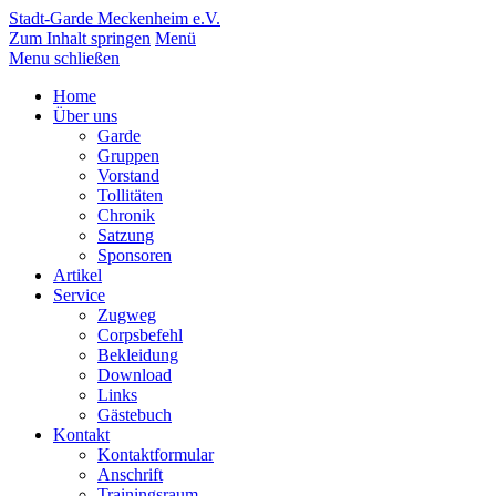
Stadt-Garde Meckenheim e.V.
Zum Inhalt springen
Menü
Menu schließen
Home
Über uns
Garde
Gruppen
Vorstand
Tollitäten
Chronik
Satzung
Sponsoren
Artikel
Service
Zugweg
Corpsbefehl
Bekleidung
Download
Links
Gästebuch
Kontakt
Kontaktformular
Anschrift
Trainingsraum