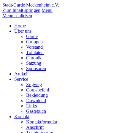
Stadt-Garde Meckenheim e.V.
Zum Inhalt springen
Menü
Menu schließen
Home
Über uns
Garde
Gruppen
Vorstand
Tollitäten
Chronik
Satzung
Sponsoren
Artikel
Service
Zugweg
Corpsbefehl
Bekleidung
Download
Links
Gästebuch
Kontakt
Kontaktformular
Anschrift
Trainingsraum