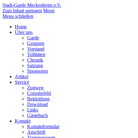
Stadt-Garde Meckenheim e.V.
Zum Inhalt springen
Menü
Menu schließen
Home
Über uns
Garde
Gruppen
Vorstand
Tollitäten
Chronik
Satzung
Sponsoren
Artikel
Service
Zugweg
Corpsbefehl
Bekleidung
Download
Links
Gästebuch
Kontakt
Kontaktformular
Anschrift
Trainingsraum